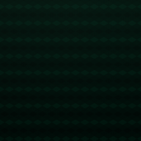
培养，更在于挖掘孩子的潜力，以期在不久的将来，看到他们于游泳
领域大放异彩。
上一篇：韩媒：尹锡悦弹劾案庭审结束 或3月中旬宣判.
下一篇：随着湖人压哨绝杀，快船逆转！西部第6易主，季后赛4档球队明确了.
相关文章
爱游戏体育：“浓眉定律”遭破！11人得分双双，独行侠季后赛前景堪忧.
爱游戏官网：不妙！国足或提前告别世界杯，全胜也可能出不了线.