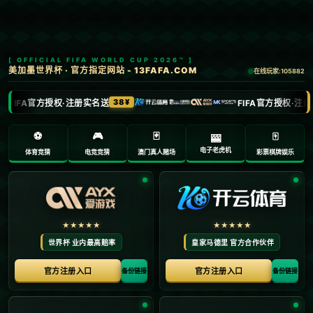
欢迎访问爱游戏(AYX)中国官方网站_AYX SPORTS
>
足联
首页
足联
爱游戏：叙利亚全国对话会议呼吁加快组建临时
立法机构.
频道：
足联
日期：
2025-10-06 10:04:31
浏览：832
**叙利亚全国对话会议呼吁加快组建临时立法机构：迈向和平与稳定
的关键一步**
近年来，叙利亚的局势一直动荡不安，内战已导致数百万人的流离失
所。然而，随着国际社会尤其是联合国的持续调解，叙利亚国内的和
平希望愈发明朗。**近期召开的叙利亚全国对话会议**上，各方代表
一致呼吁 **“加快组建临时立法机构”**。这一呼声不仅标志着叙利亚
各方政治共识的突破，更显示其和平进程进入了实质性阶段。